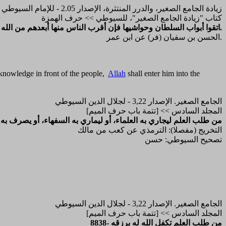
زيادة الجامع الصغير، والدرر المنتثرة، الإصدار 2.05 - للإمام السيوطي
كتاب "زيادة الجامع الصغير"، للسيوطي >> حرف الهمزة
84- اتقوا أبواب السلطان وحواشيها فإن أقرب الناس منها أبعدهم من الله ومن آثر سلطانا على الله جعل الله الفتنة في قلبه ظاهرة باطنة، وأذهب عنه الورع وتركه حيران.
الحسن بن سفيان (فر) عن ابن عمر.
 knowledge in front of the people,
Allah
shall enter him into the
الجامع الصغير. الإصدار 3,22 - لجلال الدين السيوطي
المجلد السادس >> [تتمة باب حرف الميم]
8840- من طلب العلم ليجاري به العلماء، أو ليماري به السفهاء، أو يصرف به 
التخريج (مفصلا): الترمذي عن كعب من مالك
تصحيح السيوطي: حسن
الجامع الصغير. الإصدار 3,22 - لجلال الدين السيوطي
المجلد السادس >> [تتمة باب حرف الميم]
8838- من طلب العلم تكفل الله له برزقه