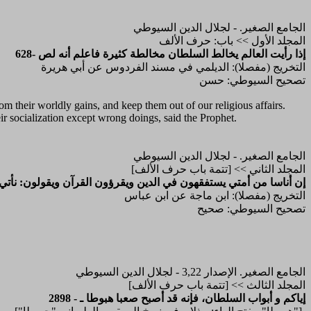
الجامع الصغير. - لجلال الدين السيوطي
المجلد الأول >> باب: حرف الألف
628- إذا رأيت العالم يخالط السلطان مخالطة كثيرة فاعلم أنه لص
التخريج (مفصلا): الديلمي في مسند الفردوس عن أبي هريرة
تصحيح السيوطي: حسن
om their worldly gains, and keep them out of our religious affairs.
eir socialization except wrong doings, said the Prophet.
الجامع الصغير. - لجلال الدين السيوطي
المجلد الثاني >> [تتمة باب حرف الألف]
2225- إن أناسا من أمتي يستفقهون في الدين ويقرؤون القرآن ويقولون: نأتي
التخريج (مفصلا): ابن ماجة عن ابن عباس
تصحيح السيوطي: صحيح
الجامع الصغير. الإصدار 3,22 - لجلال الدين السيوطي
المجلد الثالث >> [تتمة باب حرف الألف]
2898 - إياكم و أبواب السلطان، فإنه قد أصبح صعبا هبوطا ـ