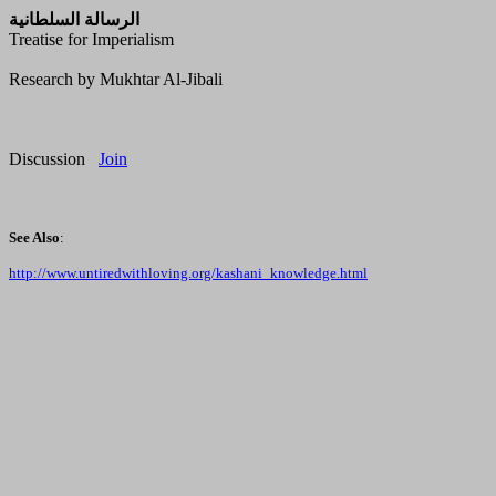
الرسالة السلطانية
Treatise for Imperialism
Research by Mukhtar Al-Jibali
Discussion
Join
See Also
:
http://www.untiredwithloving.org/kashani_knowledge.html