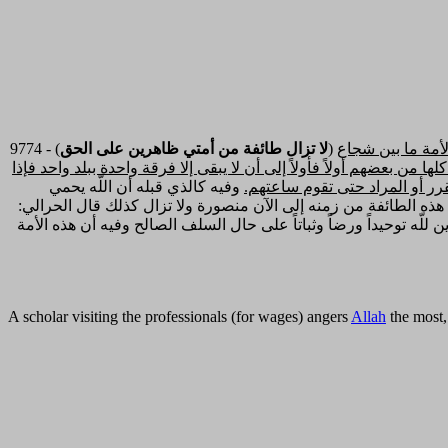
أمة ما بين شجاع
لا تزال طائفة من أمتي ظاهرين على الحق
9774 - (
ن بعضهم أولاً فأولاً إلى أن لا يبقى إلا فرقة واحدة ببلد واحد فإذا
تقرر أو المراد حتى تقوم ساعتهم.
وفيه كالذي قبله أن اللّه يحمي
هذه الطائفة من زمنه إلى الآن منصورة ولا تزال كذلك قال الحرالي:
ليوم [ص 397] المحمدي مما يخلص من الفتنة ويخلص الدين للّه توحيداً ورضاً وثباتاً على حال السلف الصالح وفيه أن هذه الأمة
A scholar visiting the professionals (for wages) angers
Allah
the most,