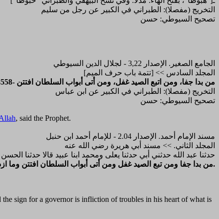
["هبوطا"، بفتح الهاء: مذلا. وفي نسخ البيهقي والطبراني "حبوطا"]ـ
التخريج (مفصلا): الطبراني في الكبير عن رجل من سليم
تصحيح السيوطي: حسن
الجامع الصغير. الإصدار 3,22 - لجلال الدين السيوطي
المجلد السادس >> [تتمة باب حرف الميم]
8558- من بدا جفا، ومن اتبع الصيد غفل، ومن أتى أبواب السلطان افتتن
التخريج (مفصلا): الطبراني في الكبير عن ابن عباس
تصحيح السيوطي: حسن
Allah
, said the Prophet.
مسند الإمام أحمد. الإصدار 2.04 - للإمام أحمد ابن حنبل
المجلد الثاني. >> مسند أبي هريرة رضي الله عنه
حدثنا عبد الله حدثني أبي حدثنا يعلى ومحمد ابنا عبيد قالا حدثنا ا
-من بدا جفا ومن تبع الصيد غفل ومن أتى أبواب السلطان افتتن وما ازداد عبد من السلطان قربا إلا ازداد من الله عز وجل بعدا.
the sign for a governor is infliction of troubles in his heart of what is