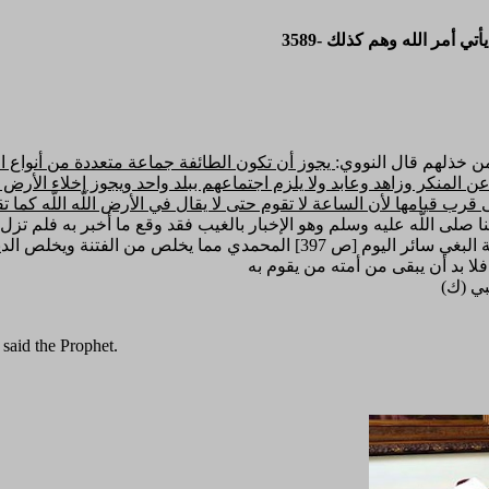
 من خذلهم قال النووي:
يجوز أن تكون الطائفة جماعة متعددة من أنواع ال
كر وزاهد وعابد ولا يلزم اجتماعهم ببلد واحد ويجوز إخلاء الأرض كلها م
 قرب قيامها لأن الساعة لا تقوم حتى لا يقال في الأرض اللّه اللّه كما 
صلى اللّه عليه وسلم وهو الإخبار بالغيب فقد وقع ما أخبر به فلم تزل 
ففي طيه إشعار بما وقع وهو واقع وسيقع من قتال طائفة الحق لطائفة البغي سائر ا
 said the Prophet.