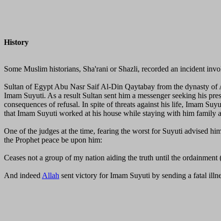
History
Some Muslim historians, Sha'rani or Shazli, recorded an incident inv
Sultan of Egypt Abu Nasr Saif Al-Din Qaytabay from the dynasty of Al
Imam Suyuti. As a result Sultan sent him a messenger seeking his pres
consequences of refusal. In spite of threats against his life, Imam Su
that Imam Suyuti worked at his house while staying with him family a
One of the judges at the time, fearing the worst for Suyuti advised h
the Prophet peace be upon him:
Ceases not a group of my nation aiding the truth until the ordainment 
And indeed
Allah
sent victory for Imam Suyuti by sending a fatal illne