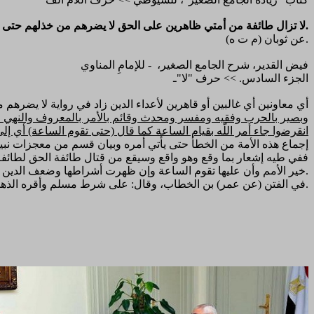
3589- لا تزال طائفة من أمتي ظاهرين على الحق لا يضرهم من خذلهم حتى يأتي أمر الله وهم كذلك.
(م ت ه) عن ثوبان.
فيض القدير، شرح الجامع الصغير، - للإمامِ المناوي
الجزء السادس. >> حرف "لا"ـ
) أي معاونين أي غالبين أو قاهرين لأعداء الدين زاد في رواية لا يضرهم
وبصير بالحرب وفقيه ومفسر ومحدث وقائم بالأمر بالمعروف والنهي عن المن
انقرضوا جاء أمر اللّه بقيام الساعة كما قال (حتى تقوم الساعة) أي إلى
إجماع هذه الأمة من الخطأ حتى يأتي أمره وبيان قسم من معجزات نبينا 
خير الأمم وأن عليها تقوم الساعة وإن ظهرت أشراطها وضعف الدين فلا بد أن يبقى من أمته من يقوم به.
(ك) في الفتن (عن عمر) بن الخطاب، وقال: على شرط مسلم وأقره الذهبي.